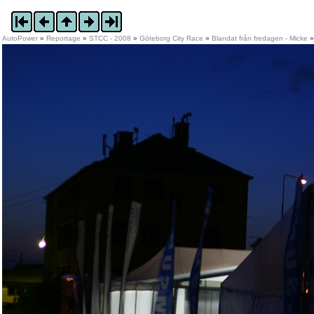
AutoPower
»
Reportage
»
STCC - 2008
»
Göteborg City Race
»
Blandat från fredagen - Micke