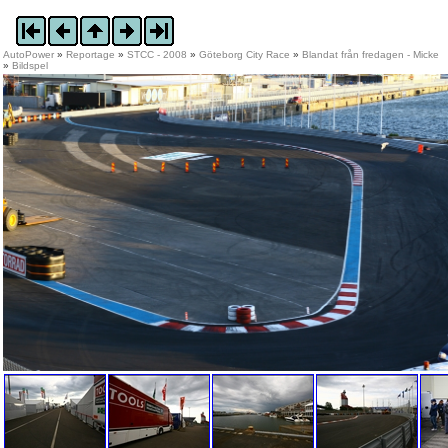
AutoPower
»
Reportage
»
STCC - 2008
»
Göteborg City Race
»
Blandat från fredagen - Micke
»
Bildspel