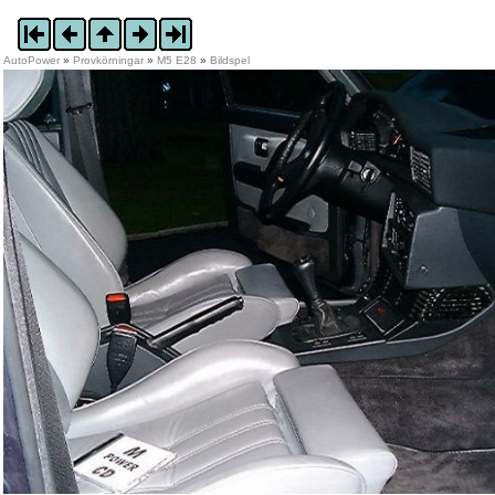
AutoPower
»
Provkörningar
»
M5 E28
»
Bildspel