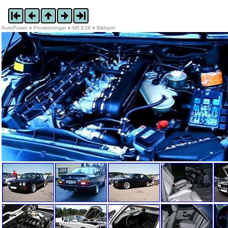
AutoPower
»
Provkörningar
»
M5 E28
»
Bildspel