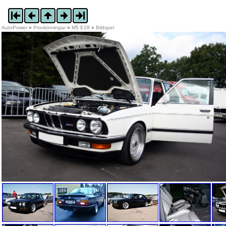
AutoPower
»
Provkörningar
»
M5 E28
»
Bildspel