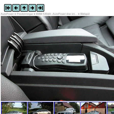
AutoPower
»
Provkörningar
»
BMW 530dA - AutoPower drar en…
»
Bildspel