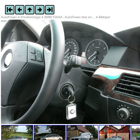
AutoPower
»
Provkörningar
»
BMW 530dA - AutoPower drar en…
»
Bildspel