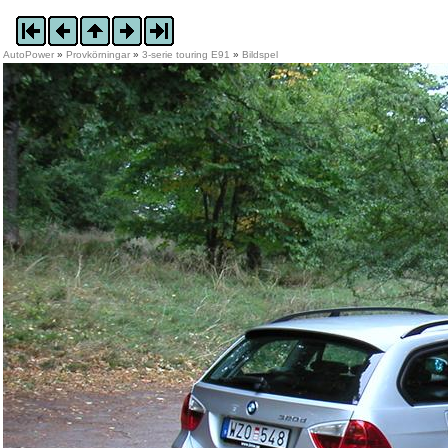
AutoPower
»
Provkörningar
»
3-serie touring E91
»
Bildspel