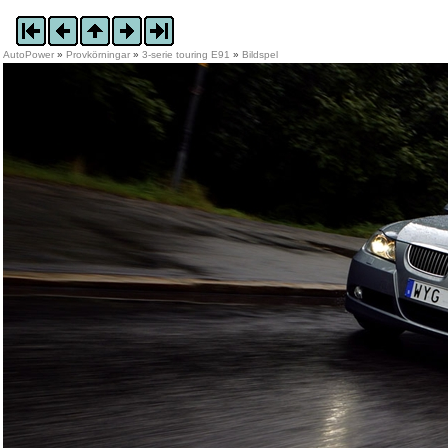
AutoPower
»
Provkörningar
»
3-serie touring E91
»
Bildspel