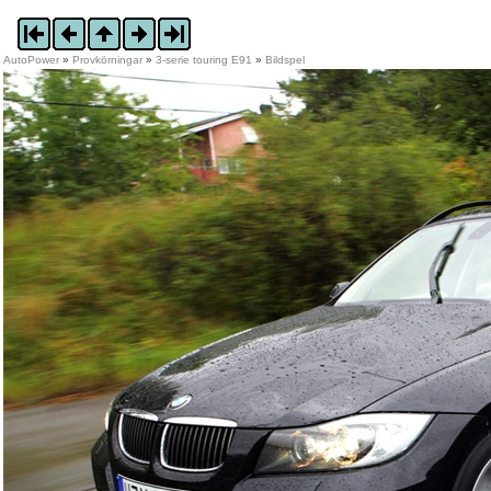
AutoPower
»
Provkörningar
»
3-serie touring E91
»
Bildspel