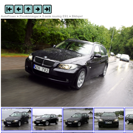
AutoPower
»
Provkörningar
»
3-serie touring E91
»
Bildspel