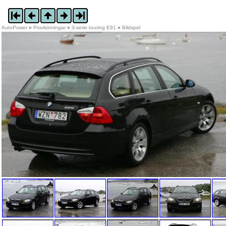
AutoPower
»
Provkörningar
»
3-serie touring E91
»
Bildspel