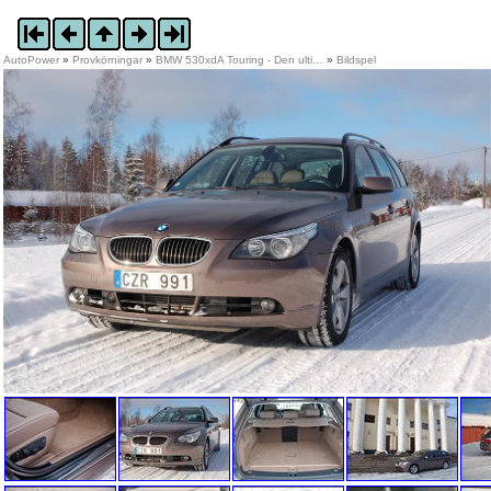
AutoPower
»
Provkörningar
»
BMW 530xdA Touring - Den ulti…
»
Bildspel