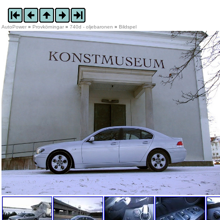
AutoPower
»
Provkörningar
»
740d - oljebaronen
»
Bildspel