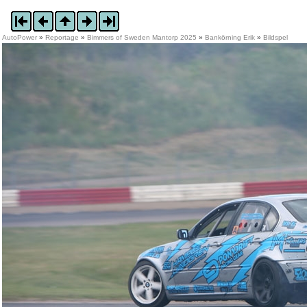
AutoPower
»
Reportage
»
Bimmers of Sweden Mantorp 2025
»
Bankörning Erik
»
Bildspel