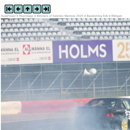
AutoPower
»
Reportage
»
Bimmers of Sweden Mantorp 2025
»
Bankörning Erik
»
Bildspel