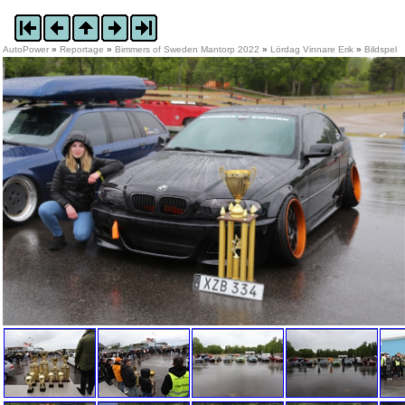
AutoPower
»
Reportage
»
Bimmers of Sweden Mantorp 2022
»
Lördag Vinnare Erik
»
Bildspel