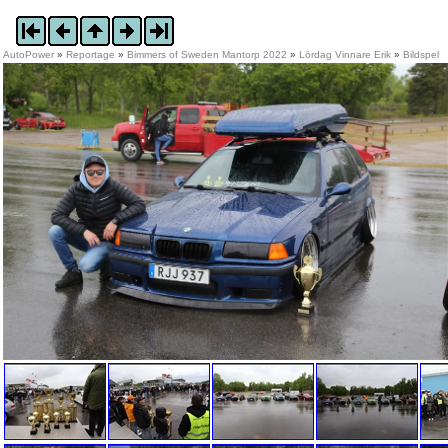
AutoPower
»
Reportage
»
Bimmers of Sweden Mantorp 2022
»
Lördag Vinnare Erik
»
Bildspel