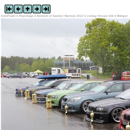
AutoPower
»
Reportage
»
Bimmers of Sweden Mantorp 2022
»
Lördag Vinnare Erik
»
Bildspel