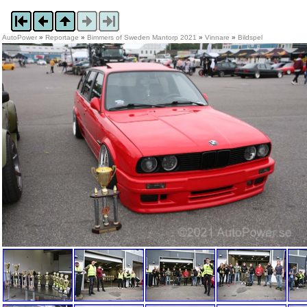
AutoPower
»
Reportage
»
Bimmers of Sweden Mantorp 2021
»
Vinnare
»
Bildspel