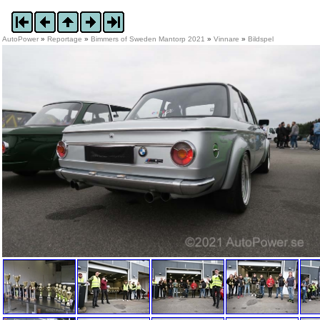
AutoPower
»
Reportage
»
Bimmers of Sweden Mantorp 2021
»
Vinnare
»
Bildspel