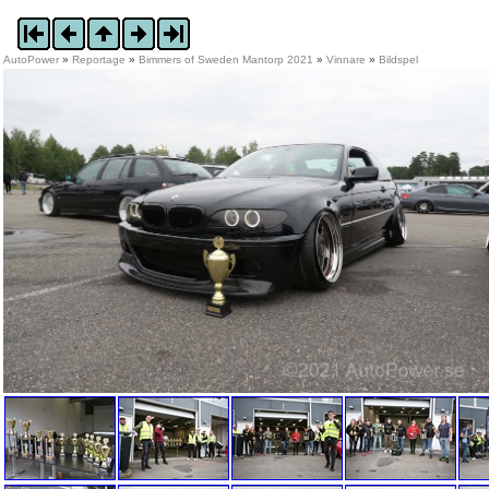
AutoPower
»
Reportage
»
Bimmers of Sweden Mantorp 2021
»
Vinnare
»
Bildspel