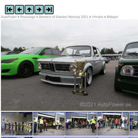
AutoPower
»
Reportage
»
Bimmers of Sweden Mantorp 2021
»
Vinnare
»
Bildspel