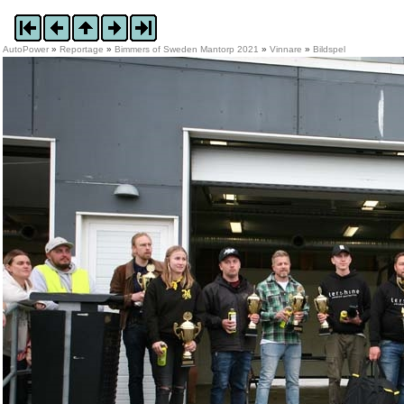
AutoPower
»
Reportage
»
Bimmers of Sweden Mantorp 2021
»
Vinnare
»
Bildspel