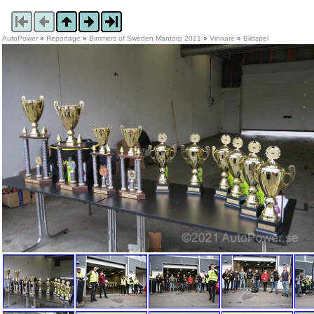
AutoPower
»
Reportage
»
Bimmers of Sweden Mantorp 2021
»
Vinnare
»
Bildspel