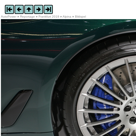
AutoPower
»
Reportage
»
Frankfurt 2019
»
Alpina
»
Bildspel