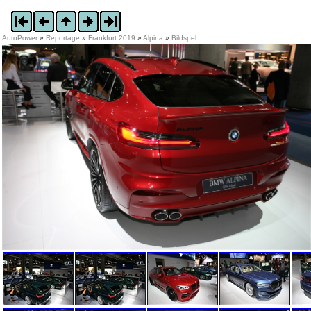
AutoPower
»
Reportage
»
Frankfurt 2019
»
Alpina
»
Bildspel