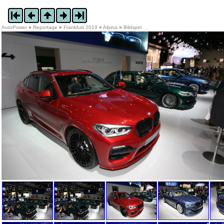
AutoPower
»
Reportage
»
Frankfurt 2019
»
Alpina
»
Bildspel