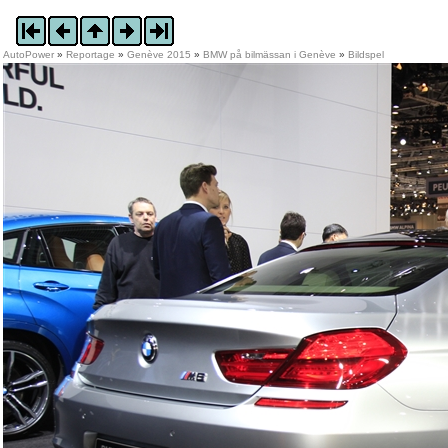
AutoPower
»
Reportage
»
Genève 2015
»
BMW på bilmässan i Genève
»
Bildspel