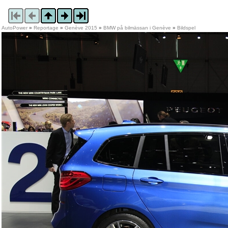
AutoPower
»
Reportage
»
Genève 2015
»
BMW på bilmässan i Genève
»
Bildspel