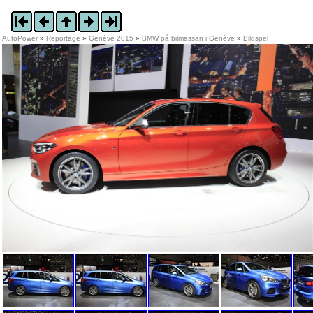
AutoPower
»
Reportage
»
Genève 2015
»
BMW på bilmässan i Genève
»
Bildspel