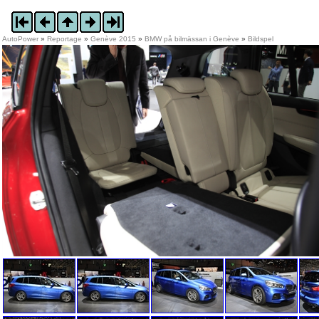
AutoPower
»
Reportage
»
Genève 2015
»
BMW på bilmässan i Genève
»
Bildspel