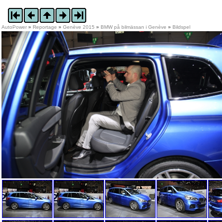
AutoPower
»
Reportage
»
Genève 2015
»
BMW på bilmässan i Genève
»
Bildspel