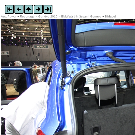
AutoPower
»
Reportage
»
Genève 2015
»
BMW på bilmässan i Genève
»
Bildspel