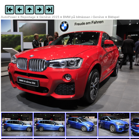
AutoPower
»
Reportage
»
Genève 2015
»
BMW på bilmässan i Genève
»
Bildspel