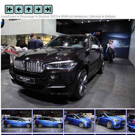
AutoPower
»
Reportage
»
Genève 2015
»
BMW på bilmässan i Genève
»
Bildspel