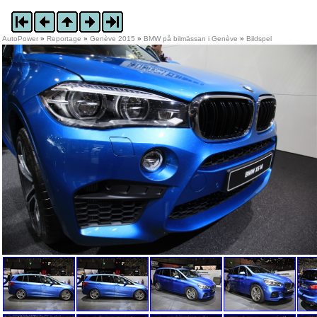
AutoPower
»
Reportage
»
Genève 2015
»
BMW på bilmässan i Genève
»
Bildspel