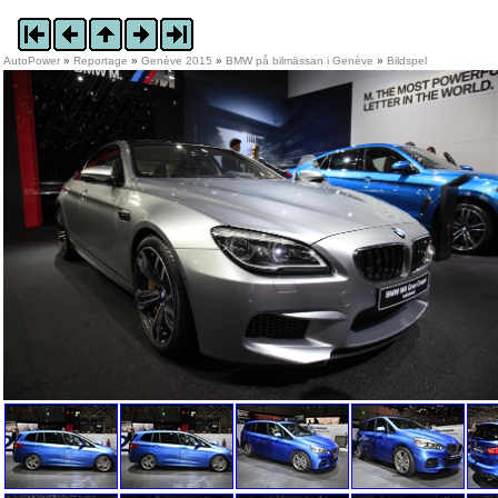
AutoPower
»
Reportage
»
Genève 2015
»
BMW på bilmässan i Genève
»
Bildspel