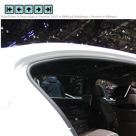
AutoPower
»
Reportage
»
Genève 2015
»
BMW på bilmässan i Genève
»
Bildspel