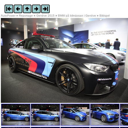
AutoPower
»
Reportage
»
Genève 2015
»
BMW på bilmässan i Genève
»
Bildspel