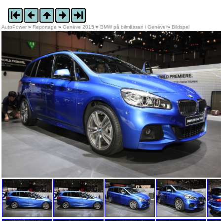
AutoPower
»
Reportage
»
Genève 2015
»
BMW på bilmässan i Genève
»
Bildspel