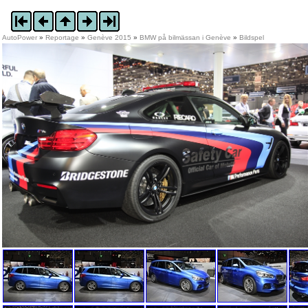
AutoPower
»
Reportage
»
Genève 2015
»
BMW på bilmässan i Genève
»
Bildspel