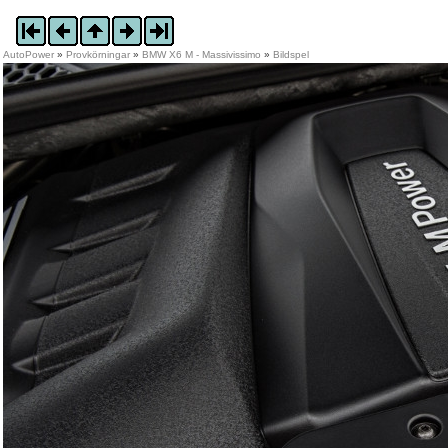
AutoPower
»
Provkörningar
»
BMW X6 M - Massivissimo
»
Bildspel