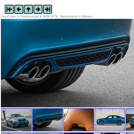
AutoPower
»
Provkörningar
»
BMW X6 M - Massivissimo
»
Bildspel