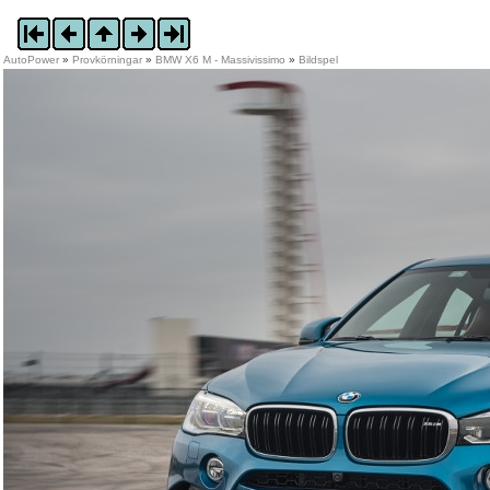
AutoPower
»
Provkörningar
»
BMW X6 M - Massivissimo
»
Bildspel