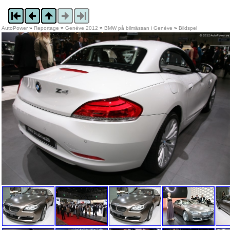
AutoPower
»
Reportage
»
Genève 2012
»
BMW på bilmässan i Genève
»
Bildspel