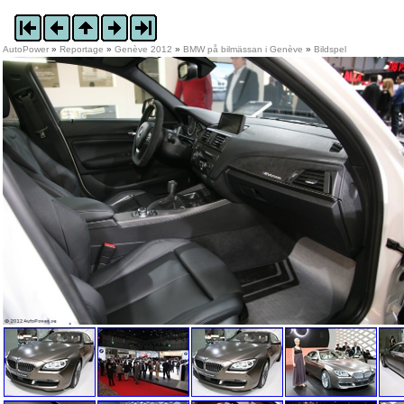
AutoPower
»
Reportage
»
Genève 2012
»
BMW på bilmässan i Genève
»
Bildspel