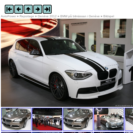
AutoPower
»
Reportage
»
Genève 2012
»
BMW på bilmässan i Genève
»
Bildspel