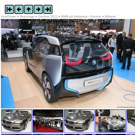
AutoPower
»
Reportage
»
Genève 2012
»
BMW på bilmässan i Genève
»
Bildspel