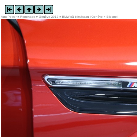
AutoPower
»
Reportage
»
Genève 2012
»
BMW på bilmässan i Genève
»
Bildspel